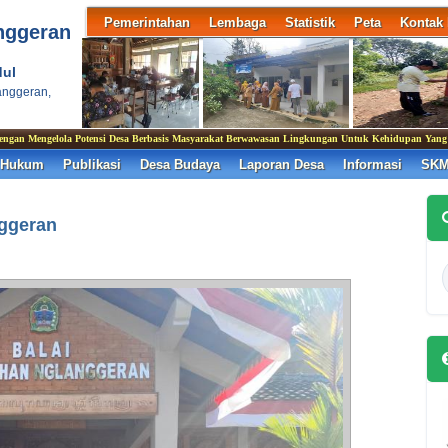
Pemerintahan
Lembaga
Statistik
Peta
Kontak
nggeran
ul
anggeran,
an Mengelola Potensi Desa Berbasis Masyarakat Berwawasan Lingkungan Untuk Kehidupan Yang Ber
 Hukum
Publikasi
Desa Budaya
Laporan Desa
Informasi
SK
ggeran