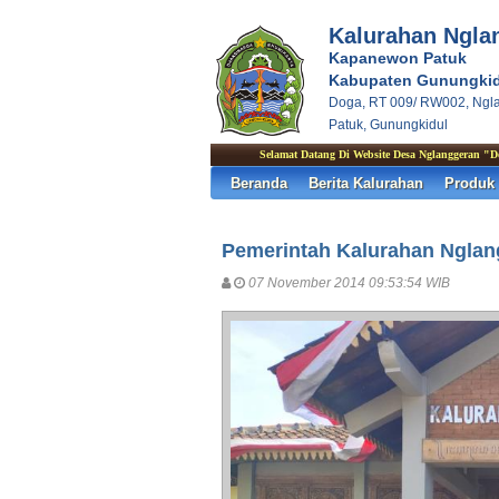
Kalurahan Ngla
Kapanewon Patuk
Kabupaten Gunungkid
Doga, RT 009/ RW002, Ngl
Patuk, Gunungkidul
Selamat Datang Di Website Desa Nglanggeran "Deng
Beranda
Berita Kalurahan
Produk
Pemerintah Kalurahan Nglan
07 November 2014 09:53:54 WIB