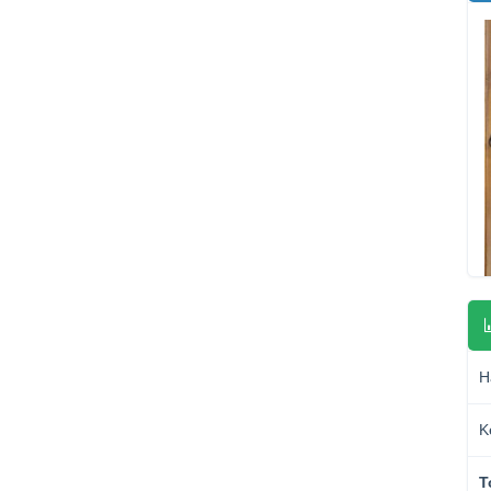
H
K
T