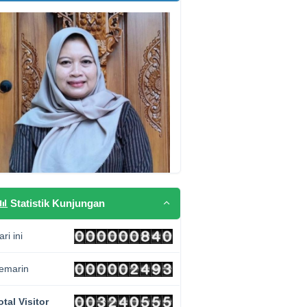
Statistik Kunjungan
ari ini
emarin
otal Visitor