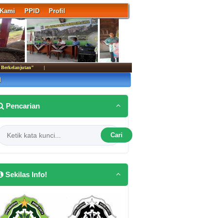
 Kami
PPID
Profil
kelanjutan"
|
M
Pencarian
Cari
Sekilas Info!